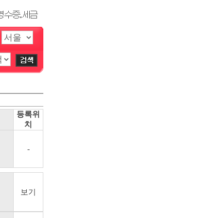
등록위
치
-
보기