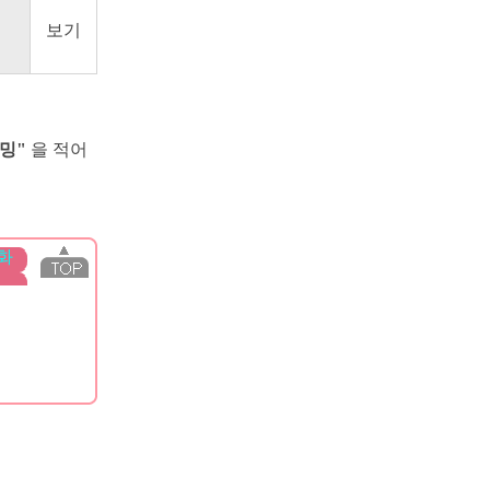
보기
밍"
을 적어
화