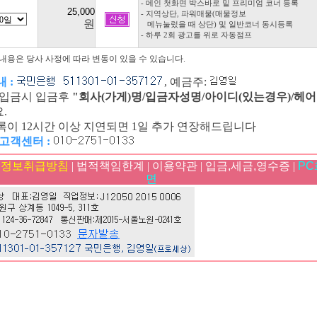
- 메인 첫화면 박스바로 밑 프리미엄 코너 등록
- 지역상단, 파워매물(매물정보
원
메뉴눌렀을 때 상단) 및 일반코너 동시등록
- 하루 2회 광고를 위로 자동점프
내용은 당사 사정에 따라 변동이 있을 수 있습니다.
 :
, 예금주:
 입금시 입금후
"회사(가게)명/입금자성명/아이디(있는경우)/헤어
.
이 12시간 이상 지연되면 1일 추가 연장해드립니다
고객센터 :
인정보취급방침
|
법적책임한계
|
이용약관
|
입금,세금,영수증
|
PC
면