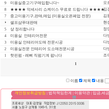
오
9
미용실중고기구매입합니다~
김
8
★★★★ 악세사리 쇼케이스 무료로 드립니다 ★★★★
김
7
중고미용기구,판매,매입 (미용실오픈폐업 전문)
현
셀프샴푸대판매
정
5
샾 정리합니다
다
4
미용실 인테리어전문
다
3
미용실 인테리어도매 전문시공
다
2
미용실전문 인테리어 도소매전문시공
조
1
핫핀펌 - 레삐 직펌기계 팝니다
1
이름
제목
내용
개인정보취급방침
|
법적책임한계
|
이용약관
|
입금,세금
면