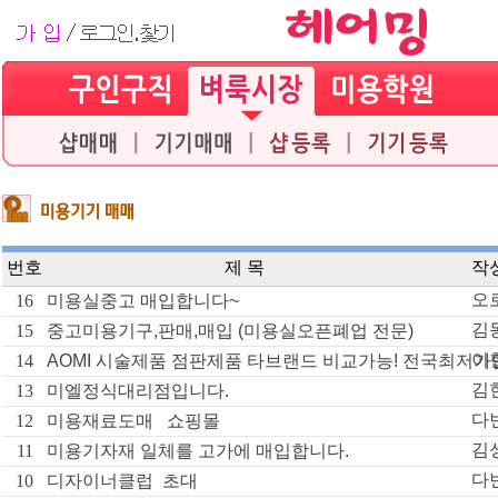
번호
제 목
작
오
16
미용실중고 매입합니다~
김
15
중고미용기구,판매,매입 (미용실오픈폐업 전문)
이
14
AOMI 시술제품 점판제품 타브랜드 비교가능! 전국최저
김
13
미엘정식대리점입니다.
다
12
미용재료도매 쇼핑몰
김
11
미용기자재 일체를 고가에 매입합니다.
다
10
디자이너클럽 초대