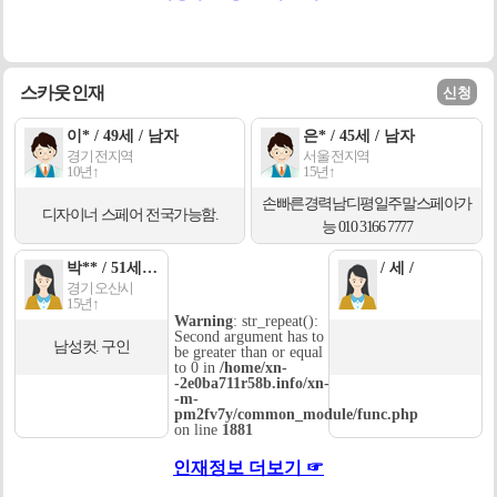
스카웃인재
신청
이* / 49세 / 남자
은* / 45세 / 남자
경기 전지역
서울 전지역
10년↑
15년↑
손빠른경력남디평일주말스페아가
디자이너 스페어 전국가능함.
능 010 3166 7777
박** / 51세 / 여자
/ 세 /
경기 오산시
15년↑
Warning
: str_repeat():
Second argument has to
남성컷. 구인
be greater than or equal
to 0 in
/home/xn-
-2e0ba711r58b.info/xn-
-m-
pm2fv7y/common_module/func.php
on line
1881
인재정보 더보기 ☞