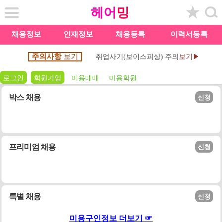
헤어
밍
채용정보
인재정보
채용등록
이력서등록
주의사항
보기
취업사기(보이스피싱) 주의
보기▶
로그인
회원가입
미용매매
미용학원
박스 채용
신청
프리미엄 채용
신청
특별 채용
신청
미용구인정보 더보기 ☞